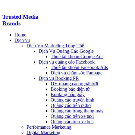
Trusted Media
Brands
Home
Dịch vụ
Dịch Vụ Marketing Tổng Thể
Dịch Vụ Quảng Cáo Google
Thuê tài khoản Google Ads
Dịch vụ quảng cáo Facebook
Thuê tài khoản Facebook Ads
Dịch vụ chăm sóc Fanpage
Dịch vụ Booking PR
DV quảng cáo ngoài trời
Booking báo điện tử
Booking báo giấy
Quảng cáo truyền hình
Quảng cáo trên radio
Quảng cáo trong thang máy
Quảng cáo trên xe taxi
Quảng cáo trên xe bus
Performance Marketing
Digital Marketing