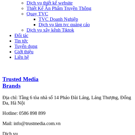
Dịch vụ thiết kế website
Thiết Kế Ấn Phẩm Truyền Thông
Quay TVC
TVC Doanh Nghiệp
Dịch vụ làm tvc quảng cáo
Dịch vụ xây kênh Tiktok
Đối tác
Tin tức
Tuyển dụng
Giới thiệu
Liên hệ
Trusted Media
Brands
Địa chỉ: Tầng 6 tòa nhà số 14 Pháo Đài Láng, Láng Thượng, Đống
Đa, Hà Nội
Hotline: 0586 898 899
Mail: info@trustmedia.com.vn
Dịch vụ