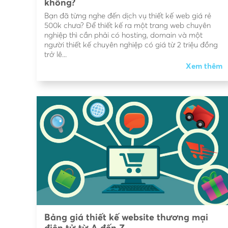
không?
Bạn đã từng nghe đến dịch vụ thiết kế web giá rẻ
500k chưa? Để thiết kế ra một trang web chuyên
nghiệp thì cần phải có hosting, domain và một
người thiết kế chuyên nghiệp có giá từ 2 triệu đồng
trở lê...
Xem thêm
Bảng giá thiết kế website thương mại